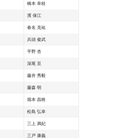
橋本 幸枝
濱 保江
春名 克祐
兵頭 俊武
平野 杏
深尾 亘
藤井 秀毅
藤森 明
堀本 昌映
松島 弘幸
三上 満妃
三戸 康義