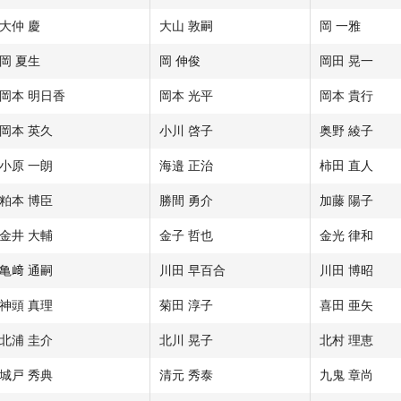
大仲 慶
大山 敦嗣
岡 一雅
岡 夏生
岡 伸俊
岡田 晃一
岡本 明日香
岡本 光平
岡本 貴行
岡本 英久
小川 啓子
奥野 綾子
小原 一朗
海邉 正治
柿田 直人
粕本 博臣
勝間 勇介
加藤 陽子
金井 大輔
金子 哲也
金光 律和
亀﨑 通嗣
川田 早百合
川田 博昭
神頭 真理
菊田 淳子
喜田 亜矢
北浦 圭介
北川 晃子
北村 理恵
城戸 秀典
清元 秀泰
九鬼 章尚