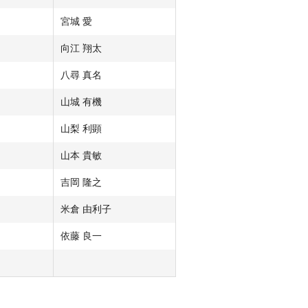
宮城 愛
向江 翔太
八尋 真名
山城 有機
山梨 利顕
山本 貴敏
吉岡 隆之
米倉 由利子
依藤 良一