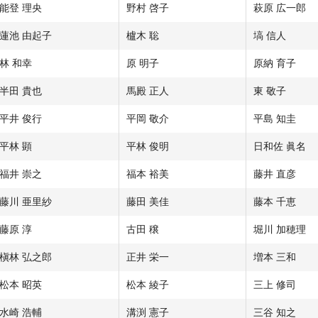
能登 理央
野村 啓子
萩原 広一郎
蓮池 由起子
櫨木 聡
塙 信人
林 和幸
原 明子
原納 育子
半田 貴也
馬殿 正人
東 敬子
平井 俊行
平岡 敬介
平島 知圭
平林 顕
平林 俊明
日和佐 眞名
福井 崇之
福本 裕美
藤井 直彦
藤川 亜里紗
藤田 美佳
藤本 千恵
藤原 淳
古田 穣
堀川 加穂理
槇林 弘之郎
正井 栄一
増本 三和
松本 昭英
松本 綾子
三上 修司
水崎 浩輔
溝渕 憲子
三谷 知之