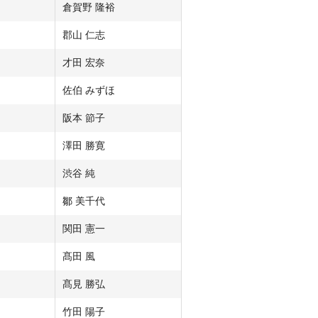
倉賀野 隆裕
郡山 仁志
才田 宏奈
佐伯 みずほ
阪本 節子
澤田 勝寛
渋谷 純
鄒 美千代
関田 憲一
髙田 風
髙見 勝弘
竹田 陽子