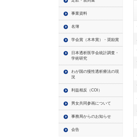
定款・規則集
事業資料
名簿
学会賞（木本賞）・奨励賞
日本透析医学会統計調査・
学術研究
わが国の慢性透析療法の現
況
利益相反（COI）
男女共同参画について
事務局からのお知らせ
会告