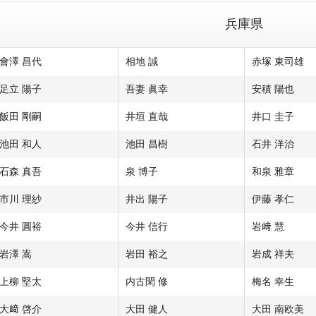
兵庫県
會澤 昌代
相地 誠
赤塚 東司雄
足立 陽子
吾妻 眞幸
安積 陽也
飯田 剛嗣
井垣 直哉
井口 圭子
池田 和人
池田 昌樹
石井 洋治
石森 真吾
泉 博子
和泉 雅章
市川 理紗
井出 陽子
伊藤 孝仁
今井 圓裕
今井 信行
岩﨑 慧
岩澤 嵩
岩田 裕之
岩成 祥夫
上柳 堅太
内古閑 修
梅名 幸生
大﨑 啓介
大田 健人
大田 南欧美