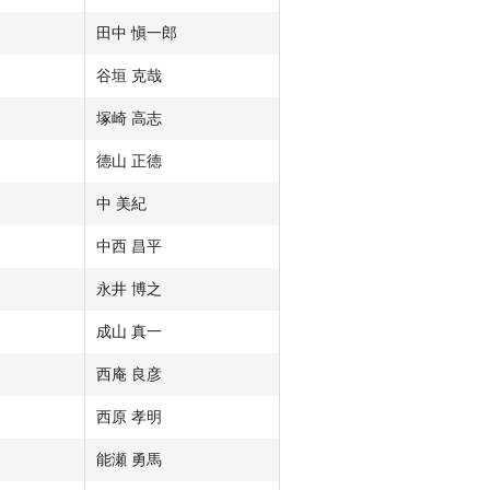
田中 愼一郎
谷垣 克哉
塚崎 高志
德山 正德
中 美紀
中西 昌平
永井 博之
成山 真一
西庵 良彦
西原 孝明
能瀬 勇馬