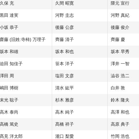
久保 充
久間 昭寛
隈元 宣行
黒田 達実
河野 圭志
河野 真紀
小坂 恭子
後藤 公彦
後藤 俊介
齋藤 (旧姓:寺柿) 万理子
齊藤 清子
齊藤 慶
坂本 和雄
坂本 和也
坂本 早秀
迫田 知佳子
笹本 洋子
澤井 一智
澤田 周
塩田 文彦
澁谷 浩二
嶋田 博樹
清水 紘平
白井 敦
末光 聡子
杉木 雅彦
鈴木 隆夫
高木 泰尚
高木 純子
高澤 和也
高橋 篤史
髙橋 祥子
高原 典子
髙見 洋太郎
瀧口 梨愛
竹岡 浩也