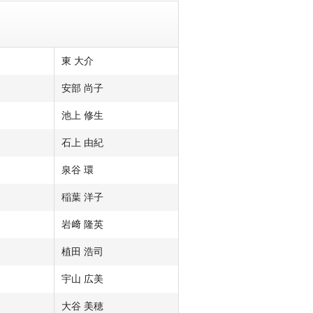
東 大介
安部 尚子
池上 修生
石上 由紀
泉谷 環
稲葉 洋子
岩﨑 隆英
植田 浩司
宇山 広美
大谷 美穂