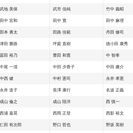
武地 美保
武市 佳純
竹中 義昭
田中 宏和
田中 寛
田中 麻理
田本 勇太
田路 佳範
丹田 修司
津田 勝路
坪庭 直樹
徳小田 康秀
冨田 裕乃
豊田 和寛
中 智孝
中尾 一清
中田 夕香子
中田 庸介
中西 健
中村 憲司
永井 孝憲
永井 道子
長澤 康行
名波 正義
成山 倫之
成山 陸洋
西 慎一
西浦 嘉晃
西岡 正登
西影 裕文
仁田 有次郎
野口 哲也
野坂 英樹