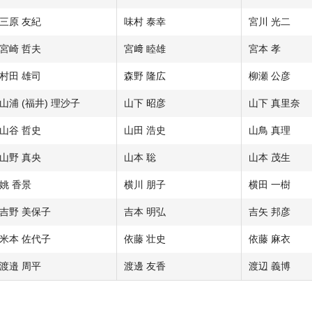
三原 友紀
味村 泰幸
宮川 光二
宮崎 哲夫
宮﨑 睦雄
宮本 孝
村田 雄司
森野 隆広
柳瀬 公彦
山浦 (福井) 理沙子
山下 昭彦
山下 真里奈
山谷 哲史
山田 浩史
山鳥 真理
山野 真央
山本 聡
山本 茂生
姚 香景
横川 朋子
横田 一樹
吉野 美保子
吉本 明弘
吉矢 邦彦
米本 佐代子
依藤 壮史
依藤 麻衣
渡邉 周平
渡邊 友香
渡辺 義博