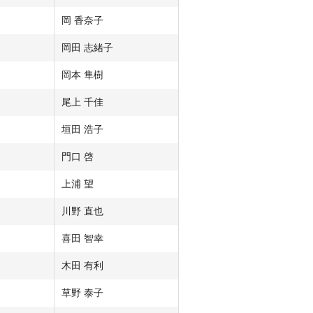
岡 香奈子
岡田 志緒子
岡本 隼樹
尾上 千佳
垣田 浩子
門口 啓
上浦 望
川野 直也
喜田 智幸
木田 有利
草野 泰子